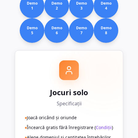
Demo
Demo
Demo
Demo
1
2
3
4
Demo
Demo
Demo
Demo
5
6
7
8
Jocuri solo
Specificații
Joacă oricând și oriunde
Încearcă gratis fără înregistrare (
Condiții
)
Alege domeniul și cantitatea întrebărilor