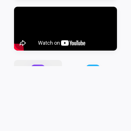
Alerte de jocuri
Regulamente
multiplayer
Prețuri și Premii
Domenii